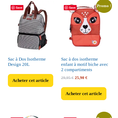
Promo !
Save
Save
Sac à Dos Isotherme
Sac à dos isotherme
Design 20L
enfant à motif biche avec
2 compartiments
Le
Le
29,95
€
25,90
€
Acheter cet article
prix
prix
initial
actuel
Acheter cet article
était :
est :
29,95 €.
25,90 €.