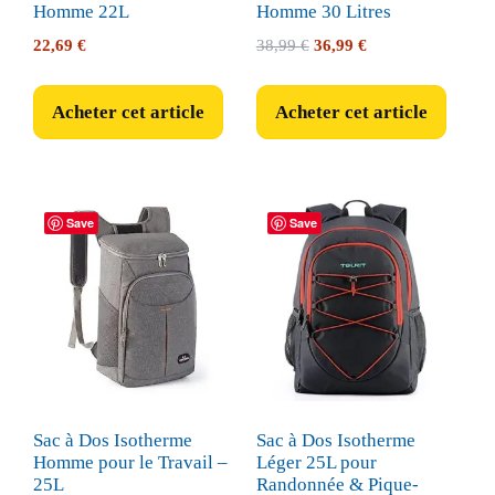
Homme 22L
Homme 30 Litres
Le
Le
22,69
€
38,99
€
36,99
€
prix
prix
initial
actuel
Acheter cet article
Acheter cet article
était :
est :
38,99 €.
36,99 €.
Save
Save
Sac à Dos Isotherme
Sac à Dos Isotherme
Homme pour le Travail –
Léger 25L pour
25L
Randonnée & Pique-