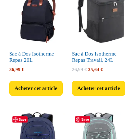
Sac à Dos Isotherme
Sac à Dos Isotherme
Repas 20L
Repas Travail, 24L
Le
Le
36,99
€
26,99
€
25,64
€
prix
prix
initial
actuel
Acheter cet article
Acheter cet article
était :
est :
26,99 €.
25,64 €.
Save
Save