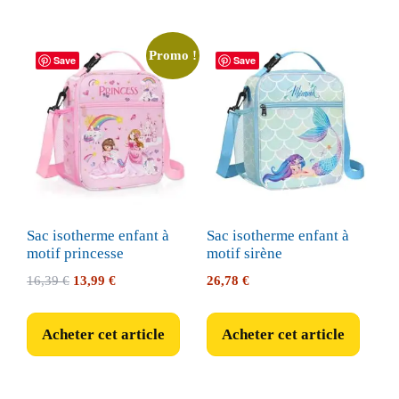
Promo !
Save
Save
Sac isotherme enfant à
Sac isotherme enfant à
motif princesse
motif sirène
Le
Le
16,39
€
13,99
€
26,78
€
prix
prix
initial
actuel
Acheter cet article
Acheter cet article
était :
est :
16,39 €.
13,99 €.