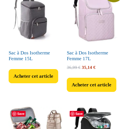
Sac à Dos Isotherme
Sac à Dos Isotherme
Femme 15L
Femme 17L
Le
Le
36,99
€
35,14
€
prix
prix
Acheter cet article
initial
actuel
Acheter cet article
était :
est :
36,99 €.
35,14 €.
Save
Save