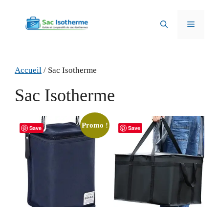
Aller
au
Menu
contenu
Accueil
/ Sac Isotherme
Sac Isotherme
Promo !
Save
Save