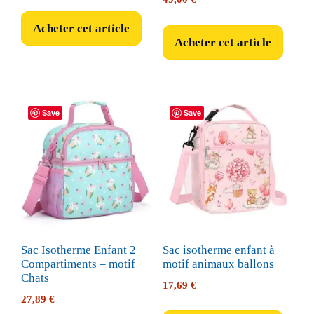
prix
prix
initial
actuel
Acheter cet article
était :
est :
Acheter cet article
26,99 €.
24,99 €.
Save
Save
Sac Isotherme Enfant 2
Sac isotherme enfant à
Compartiments – motif
motif animaux ballons
Chats
17,69
€
27,89
€