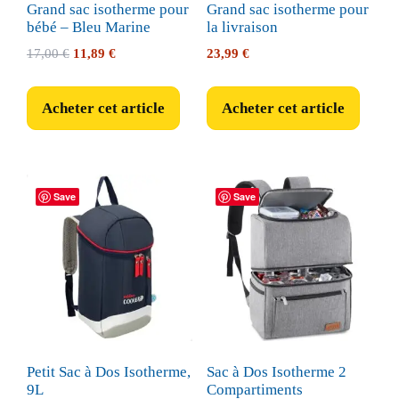
Grand sac isotherme pour
Grand sac isotherme pour
bébé – Bleu Marine
la livraison
Le
Le
17,00
€
11,89
€
23,99
€
prix
prix
initial
actuel
Acheter cet article
Acheter cet article
était :
est :
17,00 €.
11,89 €.
Save
Save
Petit Sac à Dos Isotherme,
Sac à Dos Isotherme 2
9L
Compartiments