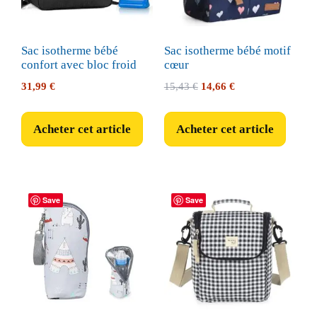
Sac isotherme bébé
Sac isotherme bébé motif
confort avec bloc froid
cœur
Le
Le
31,99
€
15,43
€
14,66
€
prix
prix
initial
actuel
Acheter cet article
Acheter cet article
était :
est :
15,43 €.
14,66 €.
Save
Save