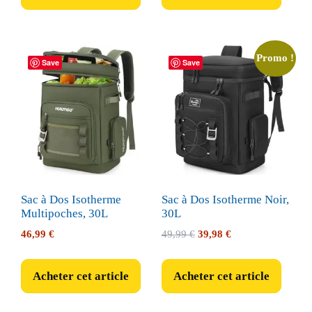
Promo !
Save
Save
Sac à Dos Isotherme
Sac à Dos Isotherme Noir,
Multipoches, 30L
30L
Le
Le
46,99
€
49,99
€
39,98
€
prix
prix
initial
actuel
Acheter cet article
Acheter cet article
était :
est :
49,99 €.
39,98 €.