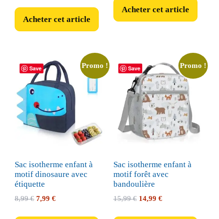
Acheter cet article
Acheter cet article
Promo !
Promo !
Save
Save
Sac isotherme enfant à
Sac isotherme enfant à
motif dinosaure avec
motif forêt avec
étiquette
bandoulière
Le
Le
Le
Le
8,99
€
7,99
€
15,99
€
14,99
€
prix
prix
prix
prix