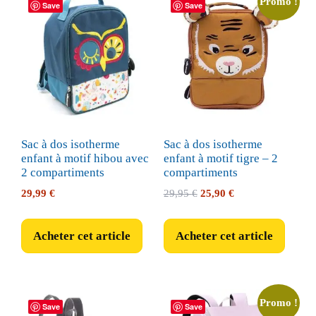
Promo !
Save
Save
Sac à dos isotherme
Sac à dos isotherme
enfant à motif hibou avec
enfant à motif tigre – 2
2 compartiments
compartiments
Le
Le
29,99
€
29,95
€
25,90
€
prix
prix
initial
actuel
Acheter cet article
Acheter cet article
était :
est :
29,95 €.
25,90 €.
Promo !
Save
Save