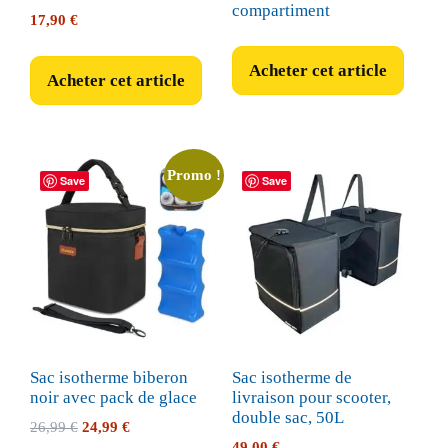
compartiment
17,90
€
Acheter cet article
Acheter cet article
Promo !
Save
Save
Sac isotherme biberon
Sac isotherme de
noir avec pack de glace
livraison pour scooter,
double sac, 50L
Le
Le
26,99
€
24,99
€
49,00
€