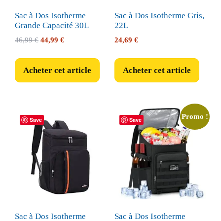
Sac à Dos Isotherme
Sac à Dos Isotherme Gris,
Grande Capacité 30L
22L
Le
Le
46,99
€
44,99
€
24,69
€
prix
prix
initial
actuel
Acheter cet article
Acheter cet article
était :
est :
46,99 €.
44,99 €.
Promo !
Save
Save
Sac à Dos Isotherme
Sac à Dos Isotherme