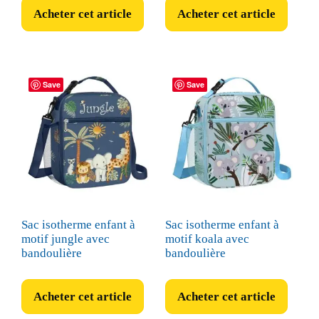
initial
actuel
initial
actuel
Acheter cet article
Acheter cet article
était :
est :
était :
est :
8,99 €.
7,99 €.
15,99 €.
14,99 €.
Save
Save
Sac isotherme enfant à
Sac isotherme enfant à
motif jungle avec
motif koala avec
bandoulière
bandoulière
Acheter cet article
Acheter cet article