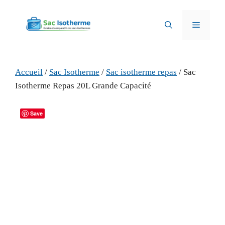
Aller
au
Menu
contenu
Accueil
/
Sac Isotherme
/
Sac isotherme repas
/ Sac
Isotherme Repas 20L Grande Capacité
Save