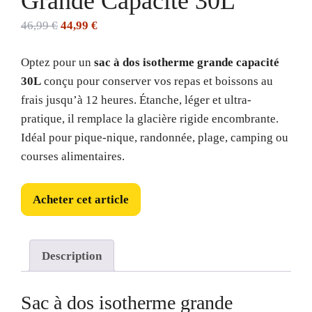
Grande Capacité 30L
Le
Le
46,99
€
44,99
€
prix
prix
Optez pour un
sac à dos isotherme grande capacité
initial
actuel
30L
conçu pour conserver vos repas et boissons au
était :
est :
frais jusqu’à 12 heures. Étanche, léger et ultra-
46,99 €.
44,99 €.
pratique, il remplace la glacière rigide encombrante.
Idéal pour pique-nique, randonnée, plage, camping ou
courses alimentaires.
Acheter cet article
Description
Sac à dos isotherme grande