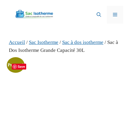
Aller
au
Menu
contenu
Accueil
/
Sac Isotherme
/
Sac à dos isotherme
/ Sac à
Dos Isotherme Grande Capacité 30L
Promo !
Save