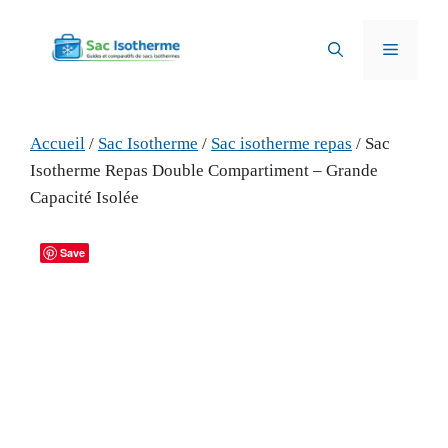
Aller
au
Menu
contenu
Accueil
/
Sac Isotherme
/
Sac isotherme repas
/ Sac
Isotherme Repas Double Compartiment – Grande
Capacité Isolée
Save