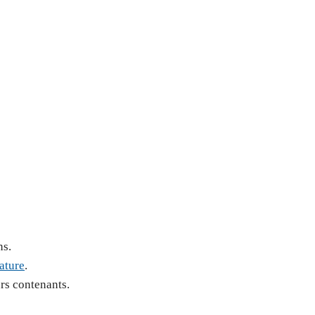
ns.
ature
.
rs contenants.