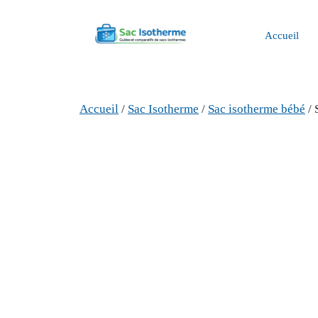
Aller
au
Accueil
contenu
Accueil
/
Sac Isotherme
/
Sac isotherme bébé
/ 