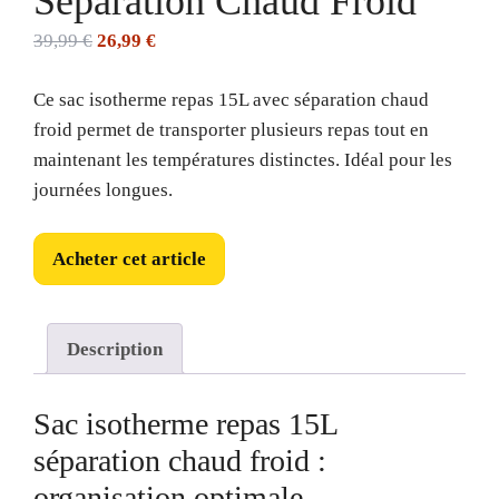
Séparation Chaud Froid
Le
Le
39,99
€
26,99
€
prix
prix
Ce sac isotherme repas 15L avec séparation chaud
initial
actuel
froid permet de transporter plusieurs repas tout en
était :
est :
maintenant les températures distinctes. Idéal pour les
39,99 €.
26,99 €.
journées longues.
Acheter cet article
Description
Sac isotherme repas 15L
séparation chaud froid :
organisation optimale