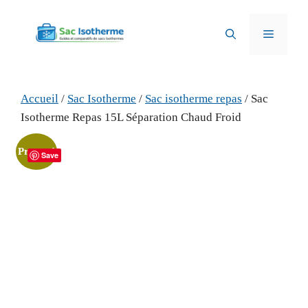
Aller
au
Menu
contenu
Accueil
/
Sac Isotherme
/
Sac isotherme repas
/ Sac
Isotherme Repas 15L Séparation Chaud Froid
Promo !
Save