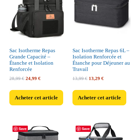
Sac Isotherme Repas
Sac Isotherme Repas 6L –
Grande Capacité –
Isolation Renforcée et
Étanche et Isolation
Étanche pour Déjeuner au
Renforcée
Travail
Le
Le
Le
Le
28,99
€
24,99
€
13,99
€
13,29
€
prix
prix
prix
prix
initial
actuel
initial
actuel
Acheter cet article
Acheter cet article
était :
est :
était :
est :
28,99 €.
24,99 €.
13,99 €.
13,29 €.
Save
Save