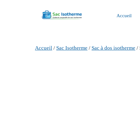
Aller
au
Accueil
contenu
Accueil
/
Sac Isotherme
/
Sac à dos isotherme
/