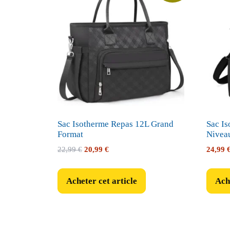
Sac Isotherme Repas 12L Grand
Sac I
Format
Nivea
Le
Le
22,99
€
20,99
€
24,99
prix
prix
initial
actuel
Acheter cet article
Ache
était :
est :
22,99 €.
20,99 €.