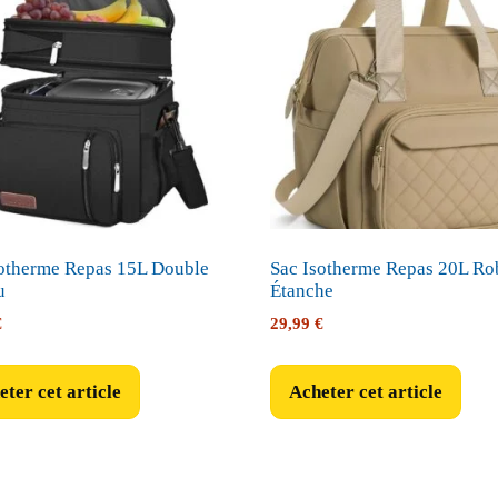
sotherme Repas 15L Double
Sac Isotherme Repas 20L Ro
u
Étanche
€
29,99
€
ter cet article
Acheter cet article