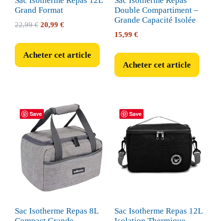
Sac Isotherme Repas 12L
Sac Isotherme Repas
Grand Format
Double Compartiment –
Grande Capacité Isolée
Le
Le
22,99
€
20,99
€
15,99
€
prix
prix
initial
actuel
Acheter cet article
était :
est :
Acheter cet article
22,99 €.
20,99 €.
Save
Save
Sac Isotherme Repas 8L
Sac Isotherme Repas 12L
Compact Grande
Isolation Thermique