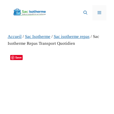
Aller
au
Menu
contenu
Accueil
/
Sac Isotherme
/
Sac isotherme repas
/ Sac
Isotherme Repas Transport Quotidien
Save