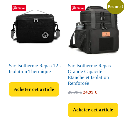
Promo !
Save
Save
Sac Isotherme Repas 12L
Sac Isotherme Repas
Isolation Thermique
Grande Capacité –
Étanche et Isolation
Renforcée
Acheter cet article
Le
Le
28,99
€
24,99
€
prix
prix
initial
actuel
Acheter cet article
était :
est :
28,99 €.
24,99 €.