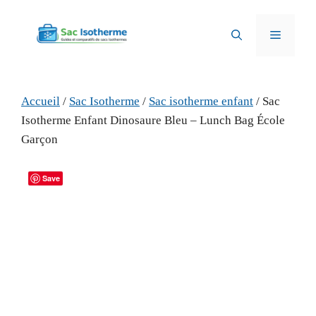
Aller
au
Menu
contenu
Accueil
/
Sac Isotherme
/
Sac isotherme enfant
/ Sac
Isotherme Enfant Dinosaure Bleu – Lunch Bag École
Garçon
Save