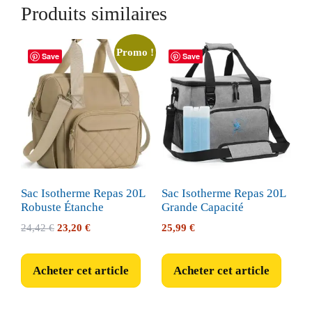
Produits similaires
Promo !
Save
Save
Sac Isotherme Repas 20L
Sac Isotherme Repas 20L
Robuste Étanche
Grande Capacité
Le
Le
24,42
€
23,20
€
25,99
€
prix
prix
initial
actuel
Acheter cet article
Acheter cet article
était :
est :
24,42 €.
23,20 €.