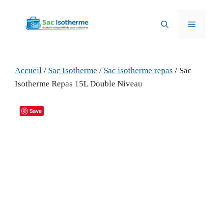
Aller
au
Menu
contenu
Accueil
/
Sac Isotherme
/
Sac isotherme repas
/ Sac
Isotherme Repas 15L Double Niveau
Save