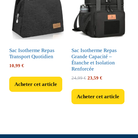
Sac Isotherme Repas
Sac Isotherme Repas
Transport Quotidien
Grande Capacité –
Étanche et Isolation
10,99
€
Renforcée
Le
Le
24,99
€
23,59
€
Acheter cet article
prix
prix
initial
actuel
Acheter cet article
était :
est :
24,99 €.
23,59 €.