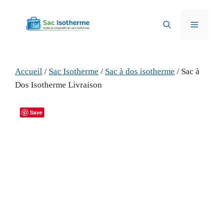
Aller
au
Menu
contenu
Accueil
/
Sac Isotherme
/
Sac à dos isotherme
/ Sac à
Dos Isotherme Livraison
Save