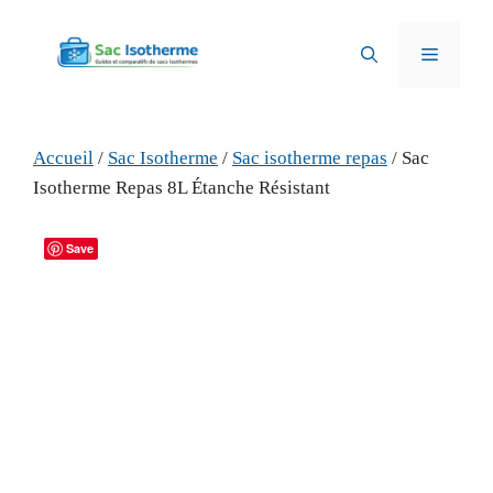
Aller
au
Menu
contenu
Accueil
/
Sac Isotherme
/
Sac isotherme repas
/ Sac
Isotherme Repas 8L Étanche Résistant
Save