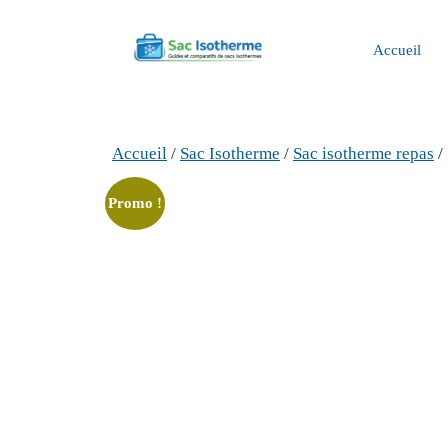
Aller
au
Accueil
contenu
Accueil
/
Sac Isotherme
/
Sac isotherme repas
/
Promo !