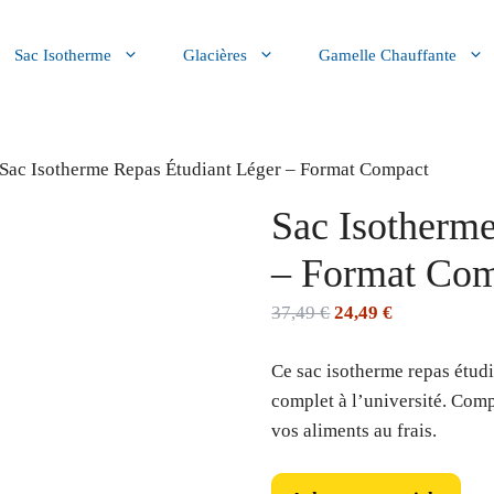
Sac Isotherme
Glacières
Gamelle Chauffante
 Sac Isotherme Repas Étudiant Léger – Format Compact
Sac Isotherme
– Format Co
Le
Le
37,49
€
24,49
€
prix
prix
Ce sac isotherme repas étudi
initial
actuel
complet à l’université. Compa
était :
est :
vos aliments au frais.
37,49 €.
24,49 €.