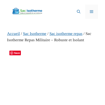
Aller
au
Menu
contenu
Accueil
/
Sac Isotherme
/
Sac isotherme repas
/ Sac
Isotherme Repas Militaire – Robuste et Isolant
Save