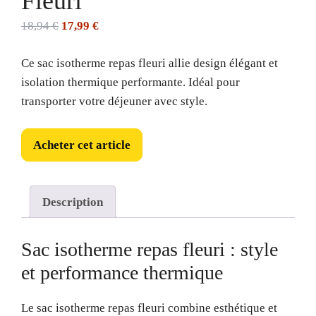
Fleuri
Le
Le
18,94
€
17,99
€
prix
prix
Ce sac isotherme repas fleuri allie design élégant et
initial
actuel
isolation thermique performante. Idéal pour
était :
est :
transporter votre déjeuner avec style.
18,94 €.
17,99 €.
Acheter cet article
Description
Sac isotherme repas fleuri : style
et performance thermique
Le sac isotherme repas fleuri combine esthétique et