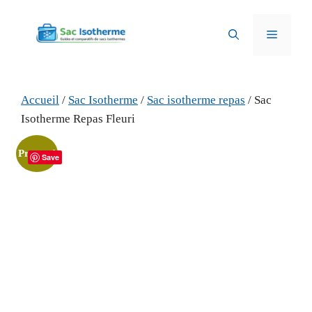
Aller
au
Menu
contenu
Accueil
/
Sac Isotherme
/
Sac isotherme repas
/ Sac
Isotherme Repas Fleuri
Promo !
Save