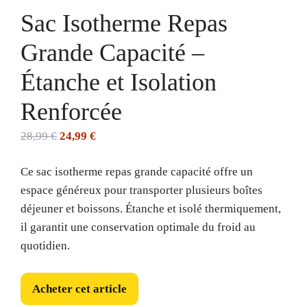
Sac Isotherme Repas
Grande Capacité –
Étanche et Isolation
Renforcée
Le
Le
28,99
€
24,99
€
prix
prix
Ce sac isotherme repas grande capacité offre un
initial
actuel
espace généreux pour transporter plusieurs boîtes
était :
est :
déjeuner et boissons. Étanche et isolé thermiquement,
28,99 €.
24,99 €.
il garantit une conservation optimale du froid au
quotidien.
Acheter cet article