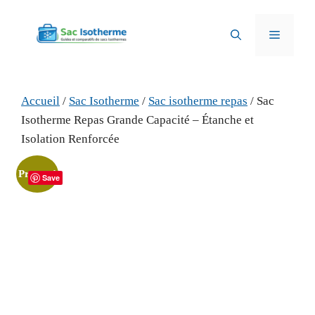
Aller
au
Menu
contenu
Accueil
/
Sac Isotherme
/
Sac isotherme repas
/ Sac
Isotherme Repas Grande Capacité – Étanche et
Isolation Renforcée
Promo !
Save