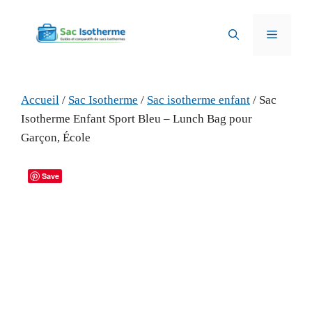
Aller
au
Menu
contenu
Accueil
/
Sac Isotherme
/
Sac isotherme enfant
/ Sac
Isotherme Enfant Sport Bleu – Lunch Bag pour
Garçon, École
Save