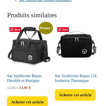
Produits similaires
Promo !
Save
Save
Sac Isotherme Repas
Sac Isotherme Repas 12L
Durable et Pratique
Isolation Thermique
Le
Le
14,95
€
13,95
€
prix
prix
Acheter cet article
initial
actuel
Acheter cet article
était :
est :