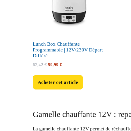
Lunch Box Chauffante
Programmable | 12V/230V Départ
Différé
Le
Le
62,42
€
59,99
€
prix
prix
initial
actuel
Acheter cet article
était :
est :
62,42 €.
59,99 €.
Gamelle chauffante 12V : rep
La gamelle chauffante 12V permet de réchauffer