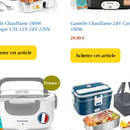
le Chauffante 100W
Gamelle Chauffante 24V Ca
rique 1,5L 12V 24V 220V
100W
29,99
€
ter cet article
Acheter cet article
Promo !