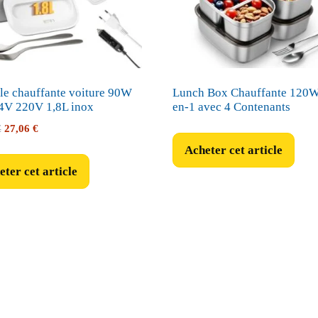
e chauffante voiture 90W
Lunch Box Chauffante 120W
4V 220V 1,8L inox
en-1 avec 4 Contenants
Le
Le
€
27,06
€
prix
prix
Acheter cet article
initial
actuel
ter cet article
était :
est :
28,49 €.
27,06 €.