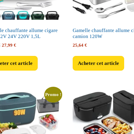
e chauffante allume cigare
Gamelle chauffante allume c
2V 24V 220V 1,5L
camion 120W
Le
Le
€
27,99
€
25,64
€
prix
prix
initial
actuel
ter cet article
Acheter cet article
était :
est :
29,99 €.
27,99 €.
Promo !