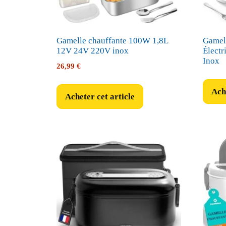
Gamelle chauffante 100W 1,8L
Gamel
12V 24V 220V inox
Élect
Inox
26,99
€
Ache
Acheter cet article