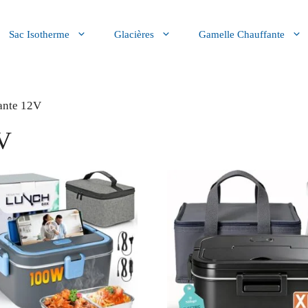
Sac Isotherme
Glacières
Gamelle Chauffante
ante 12V
2V