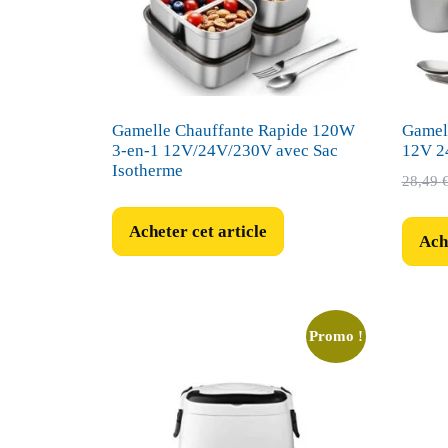
Gamelle Chauffante Rapide 120W
Gamell
3-en-1 12V/24V/230V avec Sac
12V 2
Isotherme
28,49
Acheter cet article
Ache
Promo !