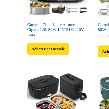
Gamelle Chauffante Allume
Gamell
Cigare 1,5L 80W 12V/24V/220V
80W 1
Inox
29,99
Acheter cet article
Ache