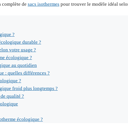
n complète de
sacs isothermes
pour trouver le modèle idéal selo
gique ?
écologique durable ?
elon votre usage ?
rme écologique ?
gique au quotidien
e : quelles différences ?
ologique ?
ique froid plus longtemps ?
de qualité ?
cologique
sotherme écologique ?