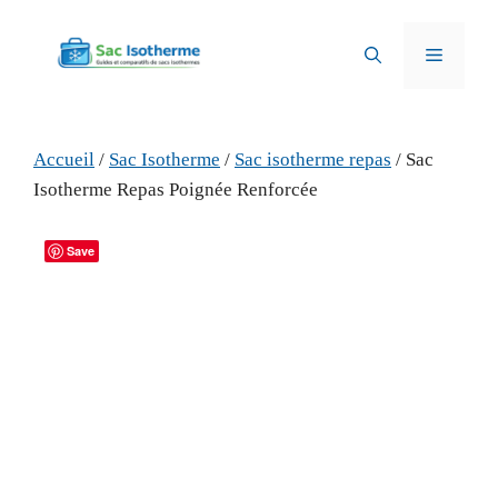
Aller
au
Menu
contenu
Accueil
/
Sac Isotherme
/
Sac isotherme repas
/ Sac
Isotherme Repas Poignée Renforcée
Save