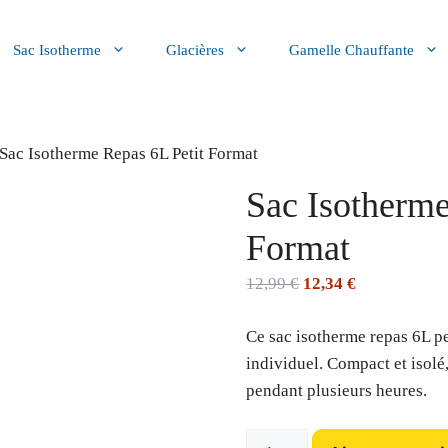
Sac Isotherme
Glacières
Gamelle Chauffante
 Sac Isotherme Repas 6L Petit Format
Sac Isotherme
Format
Le
Le
12,99
€
12,34
€
prix
prix
Ce sac isotherme repas 6L pe
initial
actuel
individuel. Compact et isolé
était :
est :
pendant plusieurs heures.
12,99 €.
12,34 €.
quantité