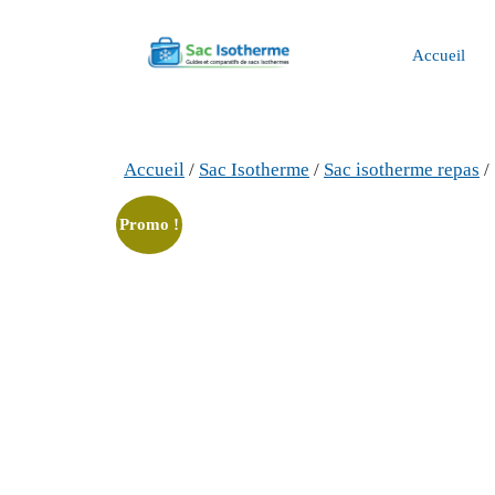
Aller
au
Accueil
contenu
Accueil
/
Sac Isotherme
/
Sac isotherme repas
/
Promo !