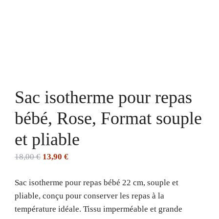
Sac isotherme pour repas
bébé, Rose, Format souple
et pliable
Le
Le
18,00
€
13,90
€
prix
prix
Sac isotherme pour repas bébé 22 cm, souple et
initial
actuel
pliable, conçu pour conserver les repas à la
était :
est :
température idéale. Tissu imperméable et grande
18,00 €.
13,90 €.