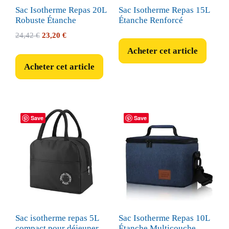
Sac Isotherme Repas 20L
Sac Isotherme Repas 15L
Robuste Étanche
Étanche Renforcé
Le
Le
24,42
€
23,20
€
prix
prix
Acheter cet article
initial
actuel
Acheter cet article
était :
est :
24,42 €.
23,20 €.
Save
Save
Sac isotherme repas 5L
Sac Isotherme Repas 10L
compact pour déjeuner
Étanche Multicouche