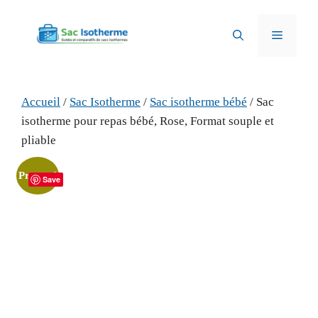
Aller
au
Menu
contenu
Accueil
/
Sac Isotherme
/
Sac isotherme bébé
/ Sac
isotherme pour repas bébé, Rose, Format souple et
pliable
Promo !
Save