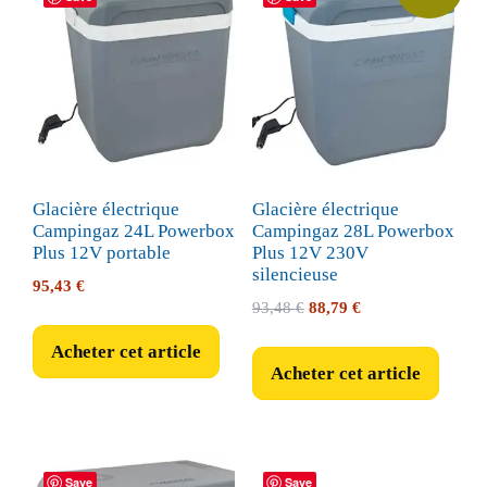
Glacière électrique
Glacière électrique
Campingaz 24L Powerbox
Campingaz 28L Powerbox
Plus 12V portable
Plus 12V 230V
silencieuse
95,43
€
Le
Le
93,48
€
88,79
€
prix
prix
Acheter cet article
initial
actuel
Acheter cet article
était :
est :
93,48 €.
88,79 €.
Save
Save