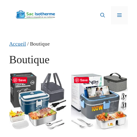
Aller
au
Menu
contenu
Accueil
/ Boutique
Boutique
Save
Save