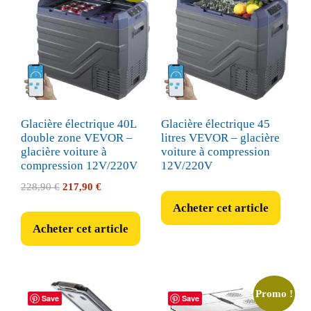
Glacière électrique 40L
Glacière électrique 45
double zone VEVOR –
litres VEVOR – glacière
glacière voiture à
voiture à compression
compression 12V/220V
12V/220V
Le
Le
228,90
€
217,90
€
prix
prix
Acheter cet article
initial
actuel
Acheter cet article
était :
est :
228,90 €.
217,90 €.
Promo !
Save
Save