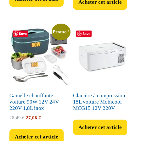
Acheter cet article
était :
est :
57,99 €.
49,99 €.
Promo !
Save
Save
Gamelle chauffante
Glacière à compression
voiture 90W 12V 24V
15L voiture Mobicool
220V 1,8L inox
MCG15 12V 220V
Le
Le
28,49
€
27,06
€
prix
prix
Acheter cet article
initial
actuel
Acheter cet article
était :
est :