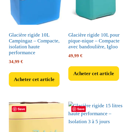
Glacière rigide 10L
Glacière rigide 10L pour
Campingaz – Compacte,
pique-nique – Compacte
isolation haute
avec bandoulière, Igloo
performance
49,99
€
34,99
€
Acheter cet article
Acheter cet article
Save
Save