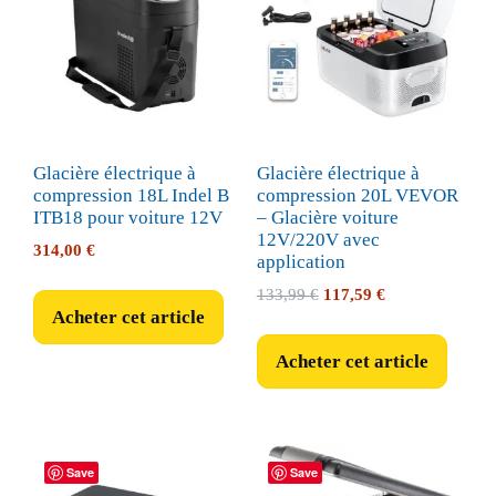
Glacière électrique à
Glacière électrique à
compression 18L Indel B
compression 20L VEVOR
ITB18 pour voiture 12V
– Glacière voiture
12V/220V avec
314,00
€
application
Le
Le
133,99
€
117,59
€
Acheter cet article
prix
prix
initial
actuel
Acheter cet article
était :
est :
133,99 €.
117,59 €.
Save
Save