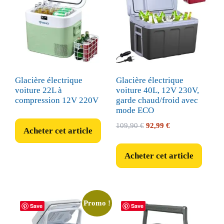
Glacière électrique
Glacière électrique
voiture 22L à
voiture 40L, 12V 230V,
compression 12V 220V
garde chaud/froid avec
mode ECO
Le
Le
109,90
€
92,99
€
Acheter cet article
prix
prix
initial
actuel
Acheter cet article
était :
est :
109,90 €.
92,99 €.
Promo !
Save
Save