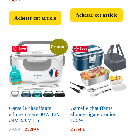
Acheter cet article
Acheter cet article
Promo !
Save
Save
Gamelle chauffante
Gamelle chauffante
allume cigare 80W 12V
allume cigare camion
24V 220V 1,5L
120W
Le
Le
29,99
€
27,99
€
25,64
€