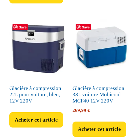
28,49 €.
27,06 €.
Save
Save
Glacière à compression
Glacière à compression
22L pour voiture, bleu,
38L voiture Mobicool
12V 220V
MCF40 12V 220V
269,99
€
Acheter cet article
Acheter cet article