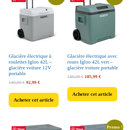
Glacière électrique à
Glacière électrique avec
roulettes Igloo 42L –
roues Igloo 42L vert –
glacière voiture 12V
glacière voiture portable
portable
Le
Le
140,00
€
105,99
€
Le
Le
140,00
€
92,99
€
prix
prix
prix
prix
initial
actuel
Acheter cet article
initial
actuel
était :
est :
Acheter cet article
était :
est :
140,00 €.
105,99 €.
140,00 €.
92,99 €.
Promo !
Save
Save