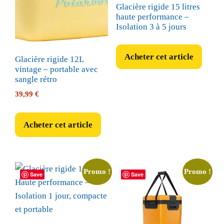
Glacière rigide 15 litres
haute performance –
Isolation 3 à 5 jours
Acheter cet article
Glacière rigide 12L
vintage – portable avec
sangle rétro
39,99
€
Acheter cet article
Promo !
Promo !
Save
Save