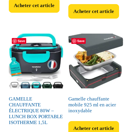
Acheter cet article
initial
actuel
Acheter cet article
était :
est :
64,00 €.
53,00 €.
Save
Save
GAMELLE
Gamelle chauffante
CHAUFFANTE
mobile 925 ml en acier
ÉLECTRIQUE 80W –
inoxydable
LUNCH BOX PORTABLE
ISOTHERME 1,5L
Acheter cet article