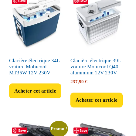
Save
Save
Glacière électrique 34L
Glacière électrique 39L
voiture Mobicool
voiture Mobicool Q40
MT35W 12V 230V
aluminium 12V 230V
237,59
€
Acheter cet article
Acheter cet article
Promo !
Save
Save