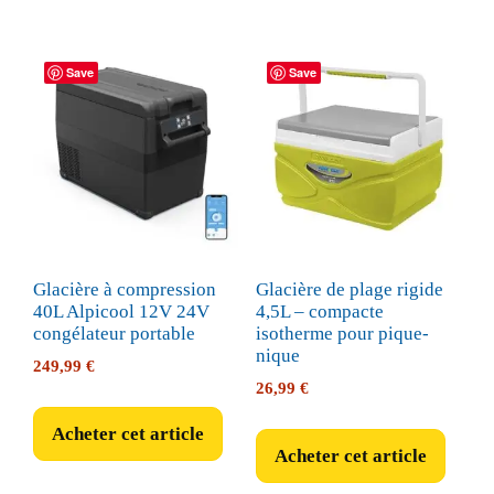
Save
Save
Glacière à compression
Glacière de plage rigide
40L Alpicool 12V 24V
4,5L – compacte
congélateur portable
isotherme pour pique-
nique
249,99
€
26,99
€
Acheter cet article
Acheter cet article