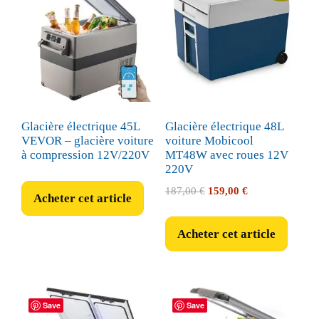
Glacière électrique 45L
Glacière électrique 48L
VEVOR – glacière voiture
voiture Mobicool
à compression 12V/220V
MT48W avec roues 12V
220V
Le
Le
187,00
€
159,00
€
Acheter cet article
prix
prix
initial
actuel
Acheter cet article
était :
est :
187,00 €.
159,00 €.
Save
Save