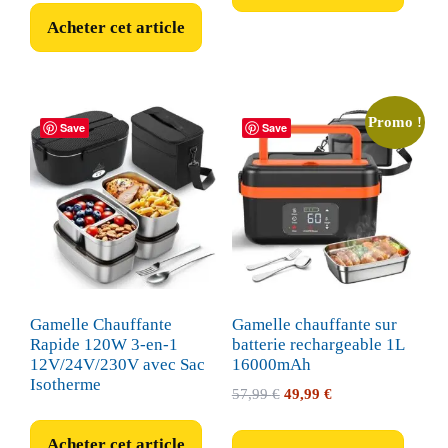
Acheter cet article
Promo !
Save
Save
Gamelle Chauffante
Gamelle chauffante sur
Rapide 120W 3-en-1
batterie rechargeable 1L
12V/24V/230V avec Sac
16000mAh
Isotherme
Le
Le
57,99
€
49,99
€
prix
prix
initial
actuel
Acheter cet article