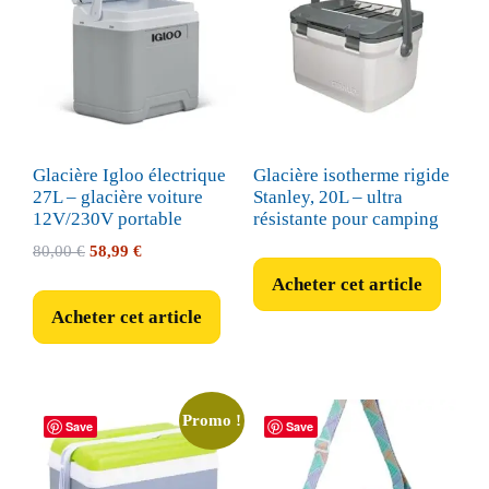
Glacière Igloo électrique
Glacière isotherme rigide
27L – glacière voiture
Stanley, 20L – ultra
12V/230V portable
résistante pour camping
Le
Le
80,00
€
58,99
€
prix
prix
Acheter cet article
initial
actuel
Acheter cet article
était :
est :
80,00 €.
58,99 €.
Promo !
Save
Save