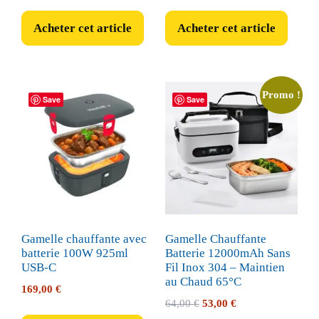
prix
prix
initial
actuel
Acheter cet article
Acheter cet article
était :
est :
29,99 €.
27,99 €.
Promo !
Save
Save
Gamelle chauffante avec
Gamelle Chauffante
batterie 100W 925ml
Batterie 12000mAh Sans
USB-C
Fil Inox 304 – Maintien
au Chaud 65°C
169,00
€
Le
Le
64,00
€
53,00
€
prix
prix