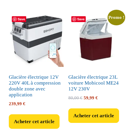
Promo !
Save
Save
Glacière électrique 12V
Glacière électrique 23L
220V 40L à compression
voiture Mobicool ME24
double zone avec
12V 230V
application
Le
Le
80,00
€
59,99
€
239,99
€
prix
prix
initial
actuel
Acheter cet article
était :
est :
Acheter cet article
80,00 €.
59,99 €.