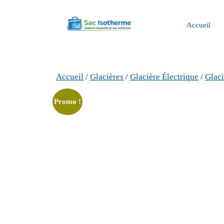
Aller
au
Accueil
contenu
Accueil
/
Glacières
/
Glacière Électrique
/
Glac
Promo !