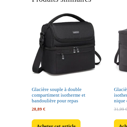
Glacière souple à double
Glaciè
compartiment isotherme et
isothe
bandoulière pour repas
nique 
28,89
€
31,99
Acheter cet article
Ache