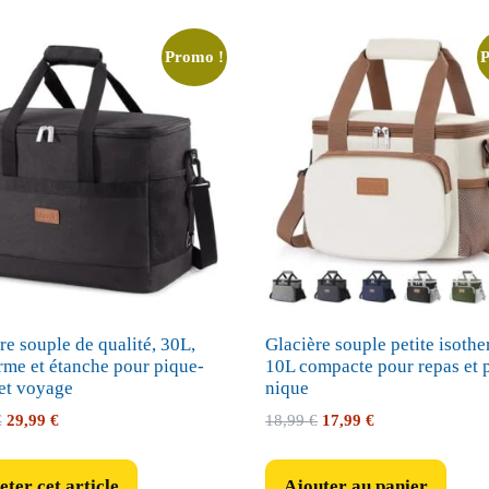
Promo !
re souple de qualité, 30L,
Glacière souple petite isoth
rme et étanche pour pique-
10L compacte pour repas et 
et voyage
nique
Le
Le
Le
Le
€
29,99
€
18,99
€
17,99
€
prix
prix
prix
prix
initial
actuel
initial
actuel
ter cet article
Ajouter au panier