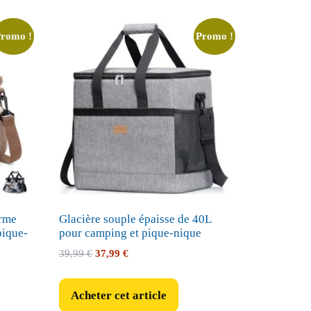
Promo !
Promo !
erme
Glacière souple épaisse de 40L
pique-
pour camping et pique-nique
Le
Le
39,99
€
37,99
€
prix
prix
initial
actuel
Acheter cet article
était :
est :