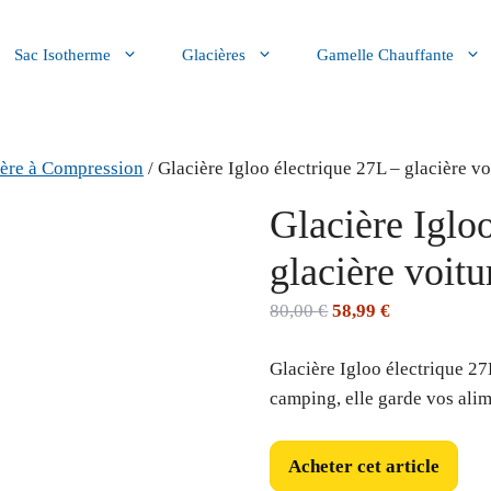
Sac Isotherme
Glacières
Gamelle Chauffante
ière à Compression
/ Glacière Igloo électrique 27L – glacière 
Glacière Iglo
glacière voit
Le
Le
80,00
€
58,99
€
prix
prix
Glacière Igloo électrique 27
initial
actuel
camping, elle garde vos alime
était :
est :
80,00 €.
58,99 €.
Acheter cet article