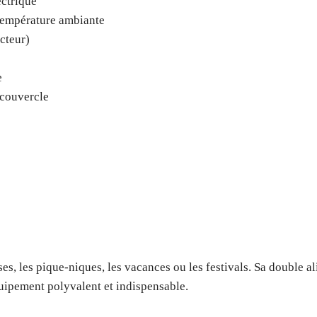
ectrique
 température ambiante
cteur)
e
couvercle
ses, les pique-niques, les vacances ou les festivals. Sa double a
quipement polyvalent et indispensable.