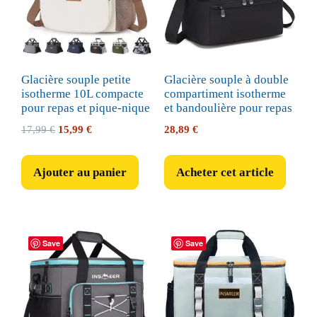
Glacière souple petite
Glacière souple à double
isotherme 10L compacte
compartiment isotherme
pour repas et pique-nique
et bandoulière pour repas
Le
Le
17,99
€
15,99
€
28,89
€
prix
prix
initial
actuel
Ajouter au panier
Acheter cet article
était :
est :
17,99 €.
15,99 €.
Save
Save