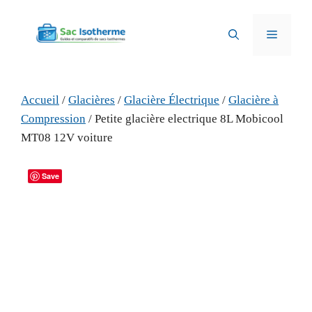
Aller
au
Menu
contenu
Accueil
/
Glacières
/
Glacière Électrique
/
Glacière à
Compression
/ Petite glacière electrique 8L Mobicool
MT08 12V voiture
Save