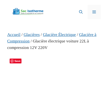
Aller
au
Menu
contenu
Accueil
/
Glacières
/
Glacière Électrique
/
Glacière à
Compression
/ Glacière électrique voiture 22L à
compression 12V 220V
Save