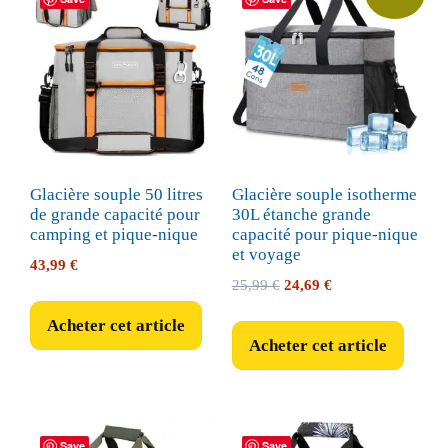
Glacière souple 50 litres
Glacière souple isotherme
de grande capacité pour
30L étanche grande
camping et pique-nique
capacité pour pique-nique
et voyage
43,99
€
Le
Le
25,99
€
24,69
€
prix
prix
Acheter cet article
initial
actuel
Acheter cet article
était :
est :
25,99 €.
24,69 €.
Save
Save