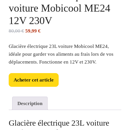
voiture Mobicool ME24
12V 230V
Le
Le
80,00
€
59,99
€
prix
prix
Glacière électrique 23L voiture Mobicool ME24,
initial
actuel
idéale pour garder vos aliments au frais lors de vos
était :
est :
déplacements. Fonctionne en 12V et 230V.
80,00 €.
59,99 €.
Acheter cet article
Description
Glacière électrique 23L voiture