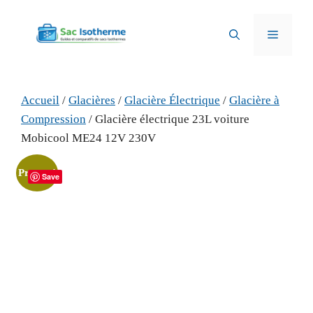
Aller
au
Menu
contenu
Accueil
/
Glacières
/
Glacière Électrique
/
Glacière à
Compression
/ Glacière électrique 23L voiture
Mobicool ME24 12V 230V
Promo !
Save