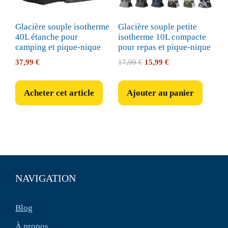
Glacière souple isotherme
Glacière souple petite
40L étanche pour
isotherme 10L compacte
camping et pique-nique
pour repas et pique-nique
Le
Le
37,99
€
17,99
€
15,99
€
prix
prix
initial
actuel
Acheter cet article
Ajouter au panier
était :
est :
17,99 €.
15,99 €.
NAVIGATION
Blog
À propos