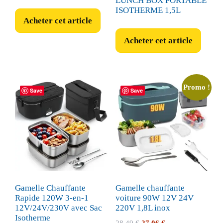
LUNCH BOX PORTABLE
ISOTHERME 1,5L
Acheter cet article
Acheter cet article
Promo !
Save
Save
Gamelle Chauffante
Gamelle chauffante
Rapide 120W 3-en-1
voiture 90W 12V 24V
12V/24V/230V avec Sac
220V 1,8L inox
Isotherme
Le
Le
28,49
€
27,06
€