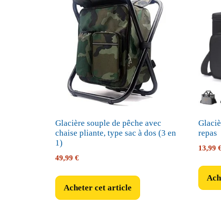
Glacière souple de pêche avec
Glaciè
chaise pliante, type sac à dos (3 en
repas
1)
13,99
49,99
€
Ache
Acheter cet article