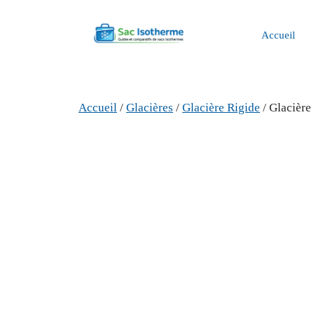
Aller
au
Accueil
contenu
Accueil
/
Glacières
/
Glacière Rigide
/ Glacière