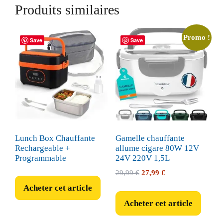
Produits similaires
Promo !
Save
Save
Lunch Box Chauffante
Gamelle chauffante
Rechargeable +
allume cigare 80W 12V
Programmable
24V 220V 1,5L
Le
Le
29,99
€
27,99
€
prix
prix
Acheter cet article
initial
actuel
Acheter cet article
était :
est :
29,99 €.
27,99 €.