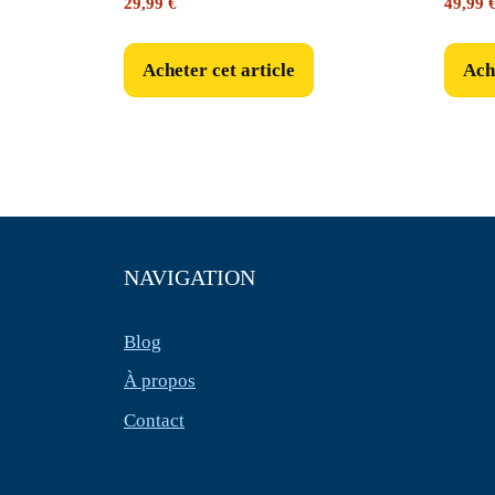
29,99
€
49,99
Acheter cet article
Ache
NAVIGATION
Blog
À propos
Contact