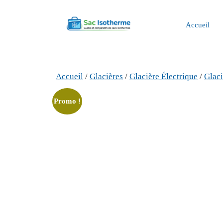
Aller
au
Accueil
contenu
Accueil
/
Glacières
/
Glacière Électrique
/
Glac
Promo !