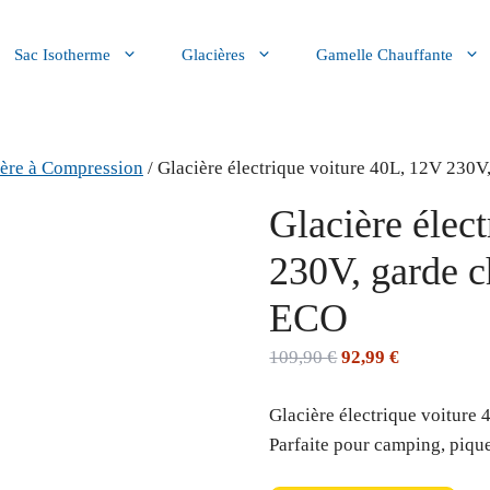
Sac Isotherme
Glacières
Gamelle Chauffante
ière à Compression
/ Glacière électrique voiture 40L, 12V 230
Glacière élec
230V, garde 
ECO
Le
Le
109,90
€
92,99
€
prix
prix
Glacière électrique voitur
initial
actuel
Parfaite pour camping, pique
était :
est :
109,90 €.
92,99 €.