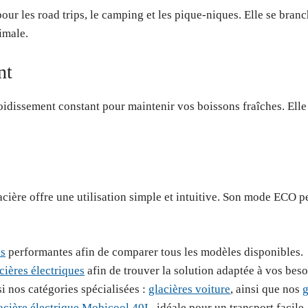
pour les road trips, le camping et les pique-niques. Elle se bra
imale.
nt
dissement constant pour maintenir vos boissons fraîches. Elle es
lacière offre une utilisation simple et intuitive. Son mode ECO 
es
performantes afin de comparer tous les modèles disponibles.
cières électriques
afin de trouver la solution adaptée à vos beso
i nos catégories spécialisées :
glacières voiture
, ainsi que nos
g
acière électrique Mobicool 40L
, idéale pour un transport facile.