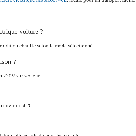
trique voiture ?
froidit ou chauffe selon le mode sélectionné.
aison ?
en 230V sur secteur.
’à environ 50°C.
tion, elle est idéale pour les voyages.