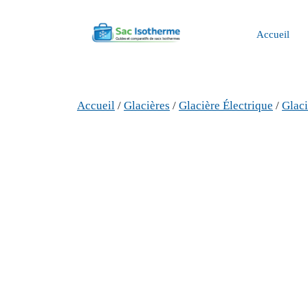
Aller
au
Accueil
contenu
Accueil
/
Glacières
/
Glacière Électrique
/
Glac