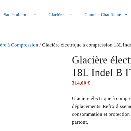
Sac Isotherme
Glacières
Gamelle Chauffante
ière à Compression
/ Glacière électrique à compression 18L Ind
Glacière élec
18L Indel B 
314,00
€
Glacière électrique à compr
déplacements. Refroidisseme
consommation et protection b
partout.