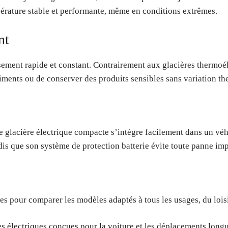
pérature stable et performante, même en conditions extrêmes.
nt
ssement rapide et constant. Contrairement aux glacières thermo
liments ou de conserver des produits sensibles sans variation t
ette glacière électrique compacte s’intègre facilement dans un
dis que son système de protection batterie évite toute panne im
s pour comparer les modèles adaptés à tous les usages, du loisi
s électriques conçues pour la voiture et les déplacements long