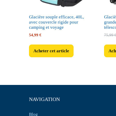
Glacière souple efficace, 40L,
Glaciè
avec couvercle rigide pour
grande
camping et voyage
télesc
54,99
€
75,99
Acheter cet article
Ache
NAVIGATION
Blog