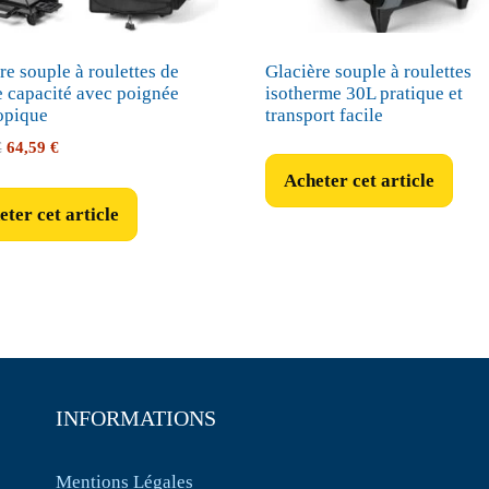
re souple à roulettes de
Glacière souple à roulettes
 capacité avec poignée
isotherme 30L pratique et
opique
transport facile
Le
Le
€
64,59
€
prix
prix
Acheter cet article
initial
actuel
ter cet article
était :
est :
75,99 €.
64,59 €.
INFORMATIONS
Mentions Légales