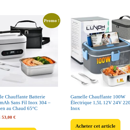
Promo !
e Chauffante Batterie
Gamelle Chauffante 100W
mAh Sans Fil Inox 304 –
Électrique 1,5L 12V 24V 22
ien au Chaud 65°C
Inox
Le
Le
€
53,00
€
prix
prix
Acheter cet article