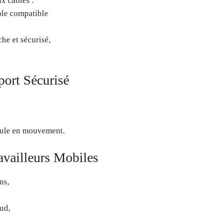
x câbles :
ble compatible
he et sécurisé,
port Sécurisé
icule en mouvement.
availleurs Mobiles
ns,
ud,