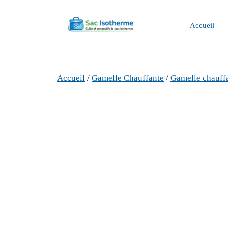
Aller
au
Accueil
contenu
Accueil
/
Gamelle Chauffante
/
Gamelle chauff