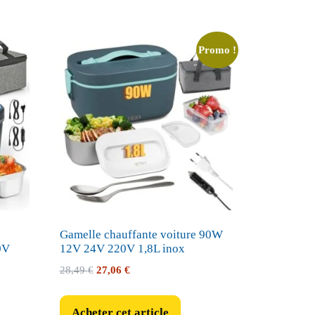
Promo !
Gamelle chauffante voiture 90W
0V
12V 24V 220V 1,8L inox
Le
Le
28,49
€
27,06
€
prix
prix
initial
actuel
Acheter cet article