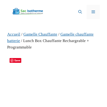
Aller
au
Menu
contenu
Accueil
/
Gamelle Chauffante
/
Gamelle chauffante
batterie
/ Lunch Box Chauffante Rechargeable +
Programmable
Save