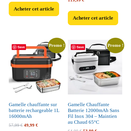
119,99
€
Acheter cet article
Acheter cet article
Promo !
Promo !
Save
Save
Gamelle chauffante sur
Gamelle Chauffante
batterie rechargeable 1L
Batterie 12000mAh Sans
16000mAh
Fil Inox 304 – Maintien
au Chaud 65°C
Le
Le
57,99
€
49,99
€
Le
Le
64,00
€
53,00
€