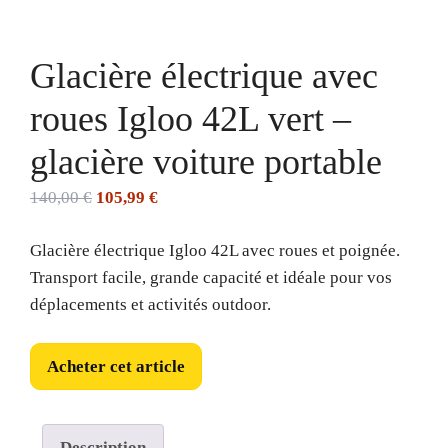
Glacière électrique avec
roues Igloo 42L vert –
glacière voiture portable
Le
Le
140,00
€
105,99
€
prix
prix
Glacière électrique Igloo 42L avec roues et poignée.
initial
actuel
Transport facile, grande capacité et idéale pour vos
était :
est :
déplacements et activités outdoor.
140,00 €.
105,99 €.
Acheter cet article
Description