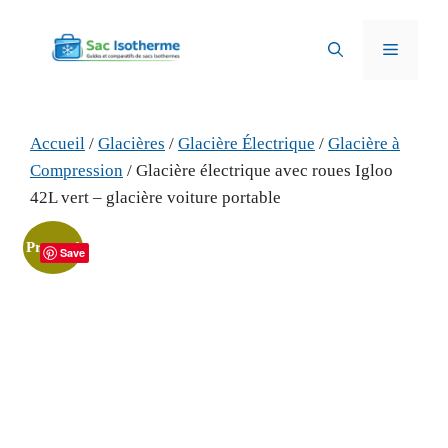
Aller
au
Menu
contenu
Accueil
/
Glacières
/
Glacière Électrique
/
Glacière à
Compression
/ Glacière électrique avec roues Igloo
42L vert – glacière voiture portable
Promo !
Save