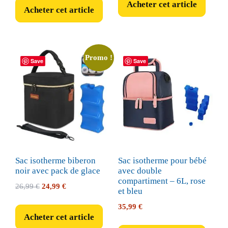
Acheter cet article
Acheter cet article
Promo !
Save
Save
Sac isotherme biberon
Sac isotherme pour bébé
noir avec pack de glace
avec double
compartiment – 6L, rose
Le
Le
26,99
€
24,99
€
et bleu
prix
prix
35,99
€
initial
actuel
Acheter cet article
était :
est :