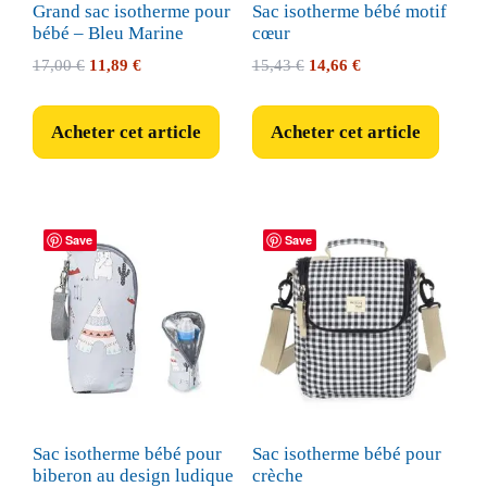
Grand sac isotherme pour
Sac isotherme bébé motif
bébé – Bleu Marine
cœur
Le
Le
Le
Le
17,00
€
11,89
€
15,43
€
14,66
€
prix
prix
prix
prix
initial
actuel
initial
actuel
Acheter cet article
Acheter cet article
était :
est :
était :
est :
17,00 €.
11,89 €.
15,43 €.
14,66 €.
Save
Save
Sac isotherme bébé pour
Sac isotherme bébé pour
biberon au design ludique
crèche