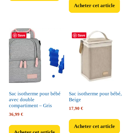
26,99 €.
24,99 €.
Acheter cet article
Save
Save
Sac isotherme pour bébé
Sac isotherme pour bébé,
avec double
Beige
compartiment – Gris
17,90
€
36,99
€
Acheter cet article
Acheter cet article