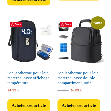
Promo !
Save
Save
Sac isotherme pour lait
Sac isotherme pour lait
maternel avec affichage
maternel avec double
température
compartiment, noir
Le
Le
24,99
€
37,99
€
36,09
€
prix
prix
initial
actuel
Acheter cet article
Acheter cet article
était :
est :