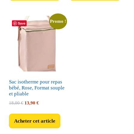
37,99 €.
36,09 €.
Promo !
Save
Sac isotherme pour repas
bébé, Rose, Format souple
et pliable
Le
Le
18,00
€
13,90
€
prix
prix
initial
actuel
Acheter cet article
était :
est :
18,00 €.
13,90 €.