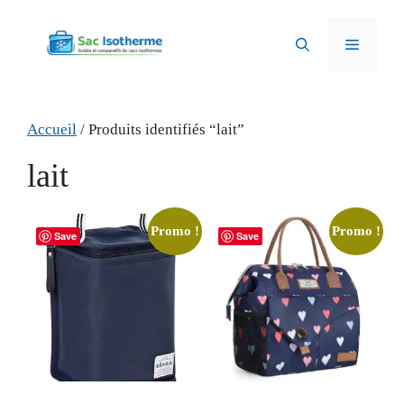
Aller
au
Menu
contenu
Accueil
/ Produits identifiés “lait”
lait
Promo !
Promo !
Save
Save