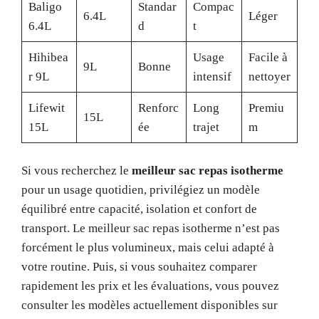
Baligo
Standar
Compac
6.4L
Léger
6.4L
d
t
Hihibea
Usage
Facile à
9L
Bonne
r 9L
intensif
nettoyer
Lifewit
Renforc
Long
Premiu
15L
15L
ée
trajet
m
Si vous recherchez le
meilleur sac repas isotherme
pour un usage quotidien, privilégiez un modèle
équilibré entre capacité, isolation et confort de
transport. Le meilleur sac repas isotherme n’est pas
forcément le plus volumineux, mais celui adapté à
votre routine. Puis, si vous souhaitez comparer
rapidement les prix et les évaluations, vous pouvez
consulter les modèles actuellement disponibles sur