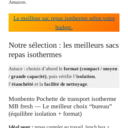
Amazon.
Le meilleur sac repas isotherme selon votre
budget.
Notre sélection : les meilleurs sacs
repas isothermes
Astuce : choisis d’abord le
format (compact / moyen
/ grande capacité)
, puis vérifie l’
isolation
,
l’
étanchéité
et la
facilité de nettoyage
.
Monbento Pochette de transport isotherme
MB fresh — Le meilleur choix “bureau”
(équilibre isolation + format)
Idéal pour :
repas complet au travail, lunch box +