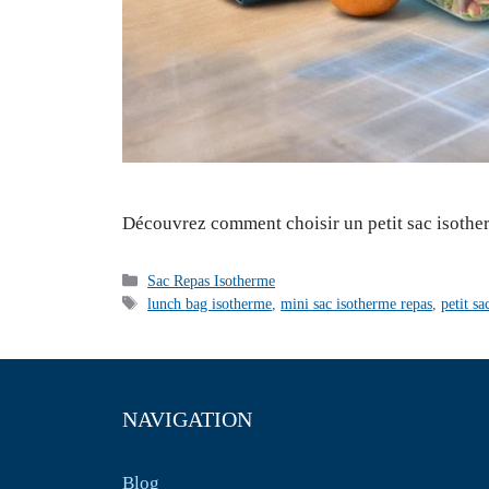
Découvrez comment choisir un petit sac isotherme 
Catégories
Sac Repas Isotherme
Étiquettes
lunch bag isotherme
,
mini sac isotherme repas
,
petit s
NAVIGATION
Blog