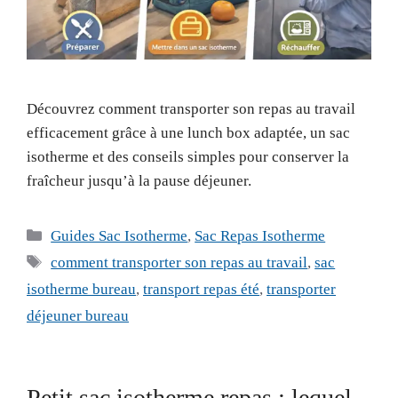
Découvrez comment transporter son repas au travail
efficacement grâce à une lunch box adaptée, un sac
isotherme et des conseils simples pour conserver la
fraîcheur jusqu’à la pause déjeuner.
Catégories
Guides Sac Isotherme
,
Sac Repas Isotherme
Étiquettes
comment transporter son repas au travail
,
sac
isotherme bureau
,
transport repas été
,
transporter
déjeuner bureau
Petit sac isotherme repas : lequel