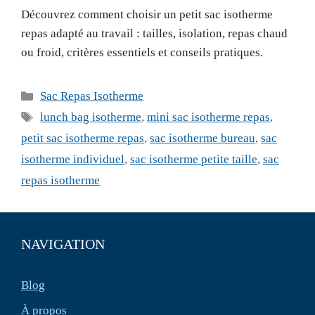
Découvrez comment choisir un petit sac isotherme
repas adapté au travail : tailles, isolation, repas chaud
ou froid, critères essentiels et conseils pratiques.
Catégories
Sac Repas Isotherme
Étiquettes
lunch bag isotherme
,
mini sac isotherme repas
,
petit sac isotherme repas
,
sac isotherme bureau
,
sac
isotherme individuel
,
sac isotherme petite taille
,
sac
repas isotherme
NAVIGATION
Blog
À propos