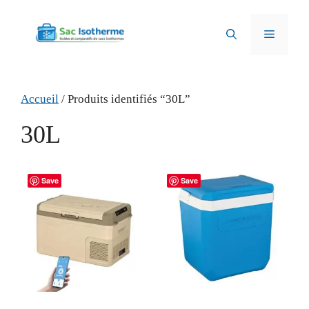
Aller
au
Menu
contenu
Accueil
/ Produits identifiés “30L”
30L
Save
Save