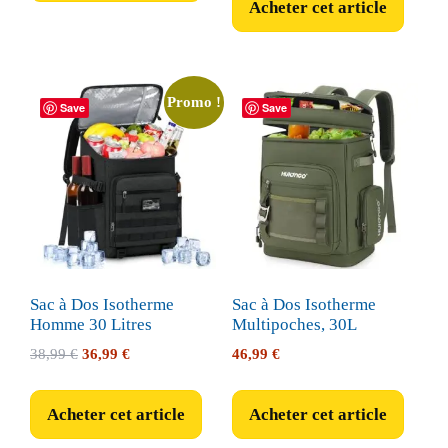
Acheter cet article
était :
est :
46,99 €.
44,99 €.
Promo !
Save
Save
Sac à Dos Isotherme
Sac à Dos Isotherme
Homme 30 Litres
Multipoches, 30L
Le
Le
38,99
€
36,99
€
46,99
€
prix
prix
initial
actuel
Acheter cet article
Acheter cet article
était :
est :
38,99 €.
36,99 €.