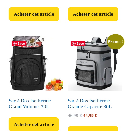
Acheter cet article
Acheter cet article
Promo !
Save
Save
Sac à Dos Isotherme
Sac à Dos Isotherme
Grand Volume, 30L
Grande Capacité 30L
Le
Le
46,99
€
44,99
€
prix
prix
Acheter cet article
initial
actuel