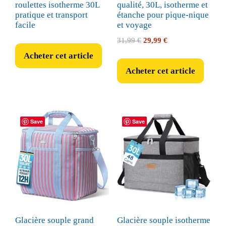
roulettes isotherme 30L
qualité, 30L, isotherme et
pratique et transport
étanche pour pique-nique
facile
et voyage
Le
Le
31,99
€
29,99
€
prix
prix
Acheter cet article
initial
actuel
Acheter cet article
était :
est :
31,99 €.
29,99 €.
Save
Save
Glacière souple grand
Glacière souple isotherme