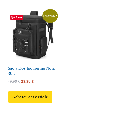
Promo !
Save
Sac à Dos Isotherme Noir,
30L
Le
Le
49,99
€
39,98
€
prix
prix
initial
actuel
Acheter cet article
était :
est :
49,99 €.
39,98 €.