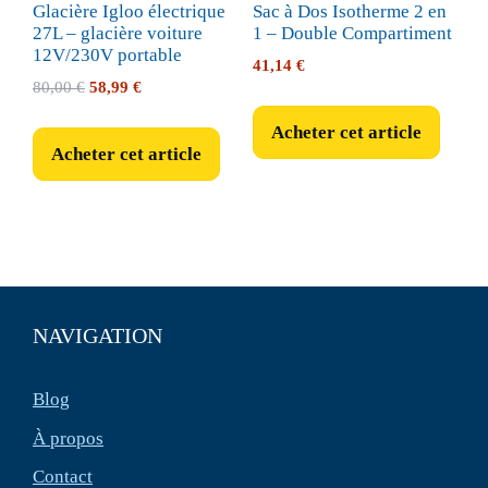
Glacière Igloo électrique
Sac à Dos Isotherme 2 en
27L – glacière voiture
1 – Double Compartiment
12V/230V portable
41,14
€
Le
Le
80,00
€
58,99
€
prix
prix
Acheter cet article
initial
actuel
Acheter cet article
était :
est :
80,00 €.
58,99 €.
NAVIGATION
Blog
À propos
Contact