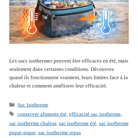
Les sacs isothermes peuvent être efficaces en été, mais
seulement dans certaines conditions. Découvrez
quand ils fonctionnent vraiment, leurs limites face à la
chaleur et comment améliorer leur efficacité.
Catégories
Sac Isotherme
Étiquettes
conserver aliments été
,
efficacité sac isotherme
,
sac isotherme chaleur
,
sac isotherme été
,
sac isotherme
pique-nique
,
sac isotherme repas