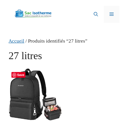
Aller
au
Menu
contenu
Accueil
/ Produits identifiés “27 litres”
27 litres
Save