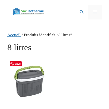
Aller
au
Menu
contenu
Accueil
/ Produits identifiés “8 litres”
8 litres
Save