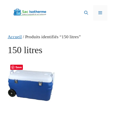
Aller
au
Menu
contenu
Accueil
/ Produits identifiés “150 litres”
150 litres
Save